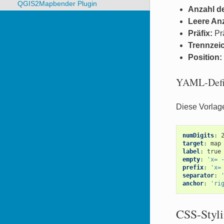
QGIS2Mapbender Plugin
Anzahl d
Leere An
Präfix:
Prä
Trennzei
Position:
YAML-Defi
Diese Vorlag
numDigits
:
target
:
map
label
:
true
empty
:
'x=
prefix
:
'x=
separator
:
anchor
:
'ri
CSS-Styl