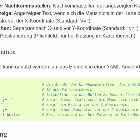
er Nachkommastellen:
Nachkommastellen der angezeigten Ko
zeige:
Angezeigter Text, wenn sich die Maus nicht in der Karte bef
fix vor der X-Koordinate (Standard: ‘x= ‘).
chen:
Separator nach X- und vor Y-Koordinate (Standard: ‘ y= ‘).
Positionierung (Pflichtfeld, nur bei Nutzung im Kartenbereich).
nition
e kann genutzt werden, um das Element in einer YAML-Anwend
2
# die Anzahl der Nachkommastellen, die jede 
# ID des Kartenelements
# false/true, um den Button zu beschriften (
-
y=
-'
# zeigt diesen Text, wenn die Maus sich nich
'
# zeigt ein Präfix vor der X-Koordinate.
'
y=
'
# zeigt einen Separator vor der Y-Koordinate
ght-bottom'
# Positionierung nur bei Nutzung im Kartenbe
ing