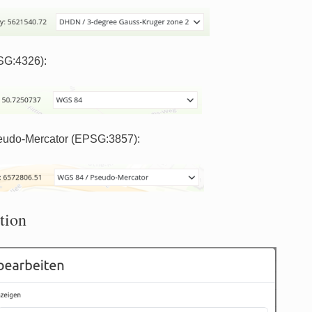
G:4326):
eudo-Mercator (EPSG:3857):
tion