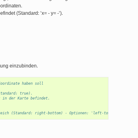
ordinaten.
indet (Standard: ‘x= - y= -‘).
ung einzubinden.
Koordinate haben soll
Standard: true).
t in der Karte befindet.
.
reich (Standard: right-bottom) - Optionen: 'left-top', 'right-to