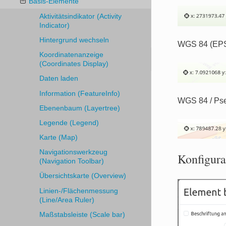
Basis-Elemente
Aktivitätsindikator (Activity
Indicator)
Hintergrund wechseln
WGS 84 (EPS
Koordinatenanzeige
(Coordinates Display)
Daten laden
Information (FeatureInfo)
WGS 84 / Ps
Ebenenbaum (Layertree)
Legende (Legend)
Karte (Map)
Navigationswerkzeug
Konfigura
(Navigation Toolbar)
Übersichtskarte (Overview)
Linien-/Flächenmessung
(Line/Area Ruler)
Maßstabsleiste (Scale bar)